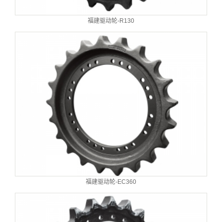
福建驱动轮-R130
福建驱动轮-EC360