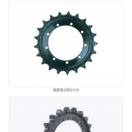
福建驱动轮EX30