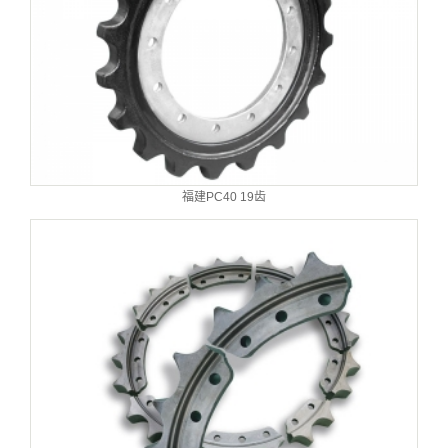
福建PC40 19齿