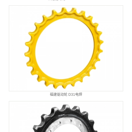
福建驱动轮 D31电焊