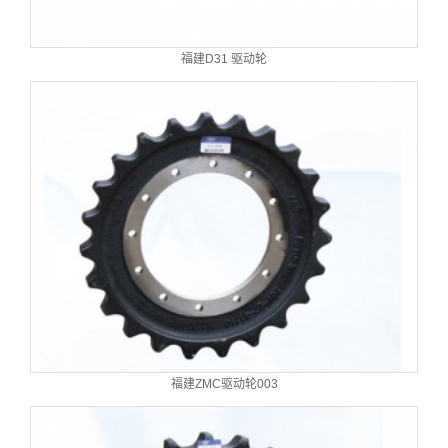
福建D31 驱动轮
福建ZMC驱动轮003