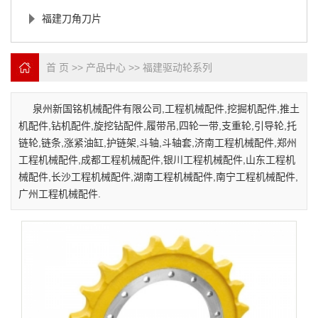
福建刀角刀片
首 页
>>
产品中心
>>
福建驱动轮系列
泉州新国铭机械配件有限公司,工程机械配件,挖掘机配件,推土
机配件,钻机配件,旋挖钻配件,履带吊,四轮一带,支重轮,引导轮,托
链轮,链条,涨紧油缸,护链架,斗轴,斗轴套,济南工程机械配件,郑州
工程机械配件,成都工程机械配件,银川工程机械配件,山东工程机
械配件,长沙工程机械配件,湖南工程机械配件,南宁工程机械配件,
广州工程机械配件.