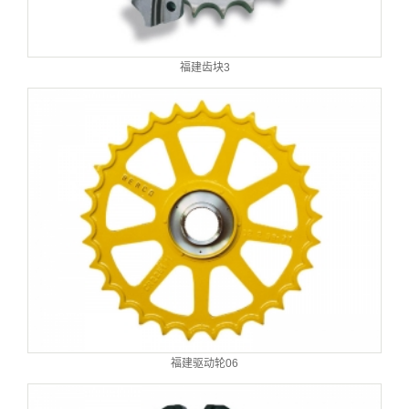
福建齿块3
福建驱动轮06