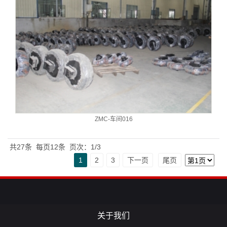
ZMC-车间016
共27条
每页12条
页次：1/3
1
2
3
下一页
尾页
关于我们