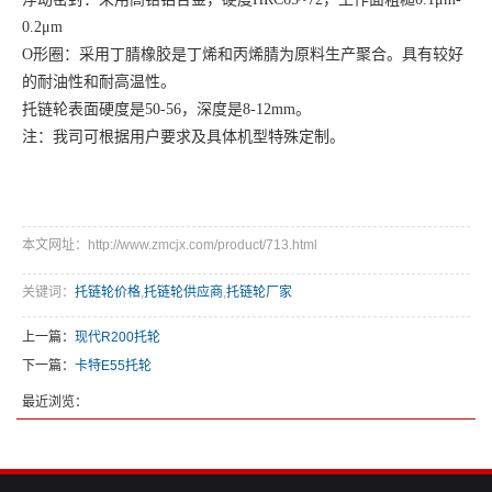
0.2μm
O
形圈：采用丁腈橡胶是丁烯和丙烯腈为原料生产聚合。具有较好
的耐油性和耐高温性。
托链轮表面硬度是50-56，深度是8-12mm。
注：我司可根据用户要求及具体机型特殊定制。
本文网址：http://www.zmcjx.com/product/713.html
关键词：
托链轮价格
,
托链轮供应商
,
托链轮厂家
上一篇：
现代R200托轮
下一篇：
卡特E55托轮
最近浏览：