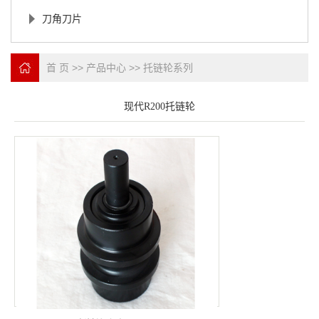
刀角刀片
首 页
>>
产品中心
>>
托链轮系列
现代R200托链轮