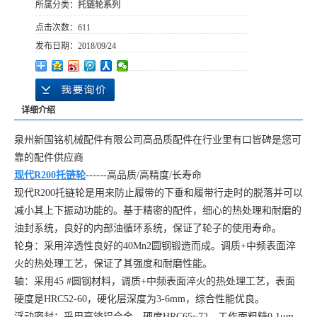
所属分类：
托链轮系列
点击次数：
611
发布日期：
2018/09/24
详细介绍
泉州新国铭机械配件有限公司高品质配件在行业里有口皆碑是您可
靠的配件供应商
现代R200托链轮
------高品质/高精度/长寿命
现代R200托链轮是用来防止履带的下垂和履带行走时的脱落并可以
减小其上下振动功能的。基于精密的配件，细心的热处理和耐磨的
油封系统，良好的内部油循环系统，保证了轮子的使用寿命。
轮身：采用淬透性良好的40Mn2圆钢锻造而成。调质+中频表面淬
火的热处理工艺，保证了其强度和耐磨性能。
轴：采用45 #圆钢材料，调质+中频表面淬火的热处理工艺，表面
硬度是HRC52-60，硬化层深度为3-6mm，综合性能优良。
浮动密封：采用高铬铝合金，硬度HRC65~72，工作面粗糙0.1μm-